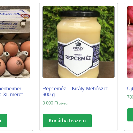
enheimer
Repceméz – Király Méhészet
Új
s XL méret
900 g
78
3 000
Ft
/üveg
m
Kosárba teszem