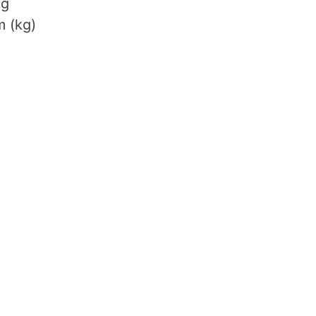
ág
 (kg)