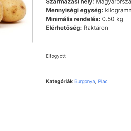
Származási hely:
Magyarorsz
Mennyiségi egység:
kilogramm
Minimális rendelés:
0.50 kg
Elérhetőség:
Raktáron
Elfogyott
Kategóriák
,
Burgonya
Piac