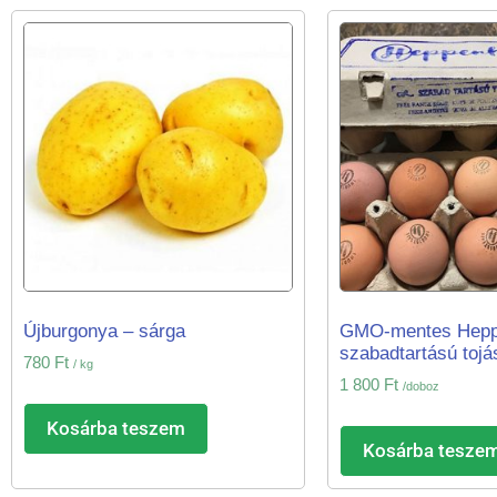
Újburgonya – sárga
GMO-mentes Hepp
szabadtartású tojá
780
Ft
/ kg
1 800
Ft
/doboz
Kosárba teszem
Kosárba tesze