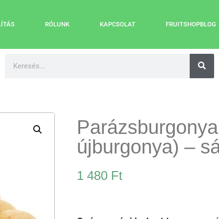
LÍTÁS
RÓLUNK
KAPCSOLAT
FRUITSHOPBLOG
Parázsburgonya
újburgonya) – s
1 480
Ft