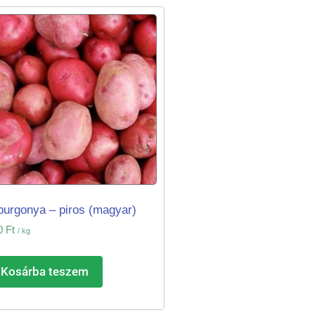
burgonya – piros (magyar)
0
Ft
/ kg
Kosárba teszem