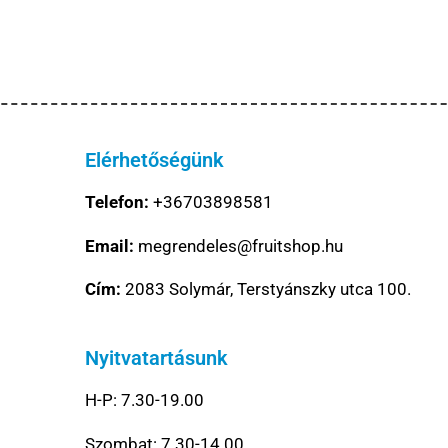
Elérhetőségünk
Telefon:
+36703898581
Email:
megrendeles@fruitshop.hu
Cím:
2083 Solymár, Terstyánszky utca 100.
Nyitvatartásunk
H-P: 7.30-19.00
Szombat: 7.30-14.00