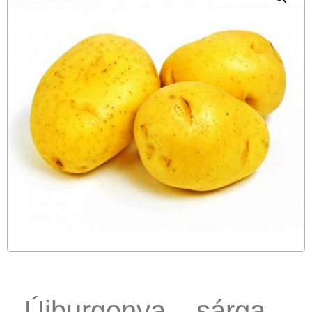
Újburgonya – sárga