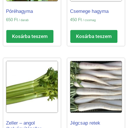
Póréhagyma
Csemege hagyma
650
Ft
450
Ft
/ darab
/ csomag
Kosárba teszem
Kosárba teszem
Zeller – angol
Jégcsap retek