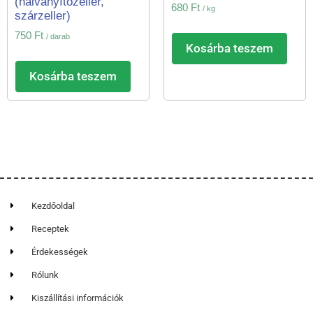
(halványítózeller,
680
Ft
/ kg
szárzeller)
750
Ft
/ darab
Kosárba teszem
Kosárba teszem
Kezdőoldal
Receptek
Érdekességek
Rólunk
Kiszállítási információk