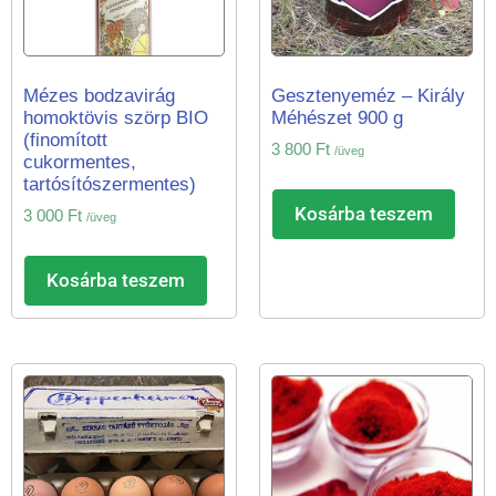
Mézes bodzavirág
Gesztenyeméz – Király
homoktövis szörp BIO
Méhészet 900 g
(finomított
3 800
Ft
/üveg
cukormentes,
tartósítószermentes)
Kosárba teszem
3 000
Ft
/üveg
Kosárba teszem