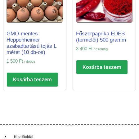
GMO-mentes
Fűszerpaprika ÉDES
Heppenheimer
(termelői) 500 gramm
szabadtartású tojás L
3 400
Ft
/ csomag
méret (10 db-os)
1 500
Ft
/ doboz
Kosárba teszem
Kosárba teszem
Kezdőoldal