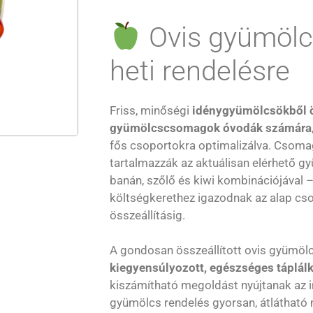
Ovis gyümöl
heti rendelésre
Friss, minőségi
idénygyümölcsökből ö
gyümölcscsomagok óvodák számára
fős csoportokra optimalizálva. Csoma
tartalmazzák az aktuálisan elérhető g
banán, szőlő és kiwi kombinációjával 
költségkerethez igazodnak az alap c
összeállításig.
A gondosan összeállított ovis gyümöl
kiegyensúlyozott, egészséges táplál
kiszámítható megoldást nyújtanak az 
gyümölcs rendelés gyorsan, átlátható