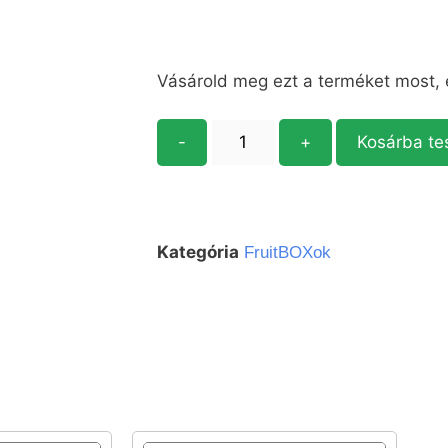
Vásárold meg ezt a terméket most,
-
+
Kosárba t
Kategória
FruitBOXok