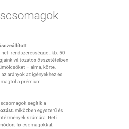
cscsomagok
sszeállított
, heti rendszerességgel, kb. 50
gjaink változatos összetételben
yümölcsöket – alma, körte,
– az arányok az igényekhez és
somagtól a prémium
cscsomagok segítik a
kozást
, miközben egyszerű és
intézmények számára. Heti
 módon, fix csomagokkal.