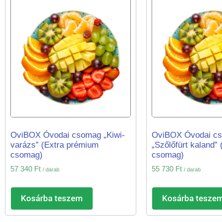
OviBOX Óvodai csomag „Kiwi-
OviBOX Óvodai c
varázs” (Extra prémium
„Szőlőfürt kaland”
csomag)
csomag)
57 340
Ft
55 730
Ft
/ darab
/ darab
Kosárba teszem
Kosárba tesze