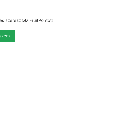
 és szerezz
50
FruitPontot!
eszem