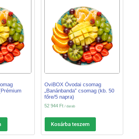
somag
OviBOX Óvodai csomag
 (Prémium
„Banánbanda” csomag (kb. 50
főre/5 napra)
52 944
Ft
/ darab
m
Kosárba teszem