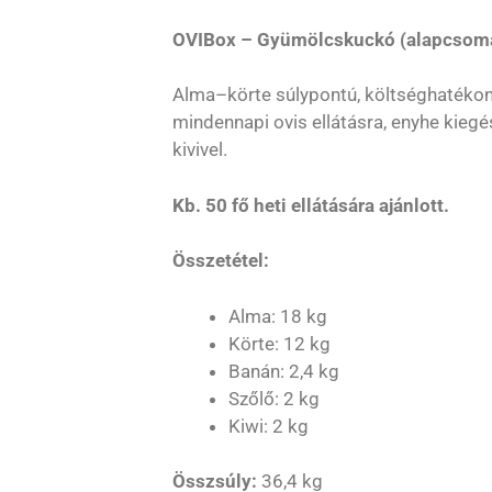
OVIBox – Gyümölcskuckó (alapcsom
Alma–körte súlypontú, költséghatékon
mindennapi ovis ellátásra, enyhe kiegé
kivivel.
Kb. 50 fő heti ellátására ajánlott.
Összetétel:
Alma: 18 kg
Körte: 12 kg
Banán: 2,4 kg
Szőlő: 2 kg
Kiwi: 2 kg
Összsúly:
36,4 kg