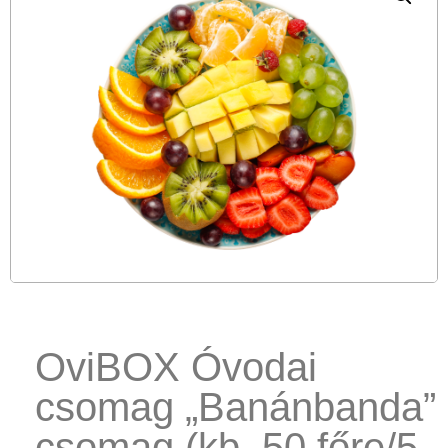
OviBOX Óvodai
csomag „Banánbanda”
csomag (kb. 50 főre/5