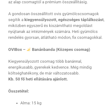
az alap csomagtól a prémium összeállításig.
A gondosan összeállított ovis gyümölcscsomagok
segítik a
kiegyensúlyozott, egészséges táplálkozást
,
miközben egyszerű és kiszámítható megoldást
nyújtanak az intézmények számára. Heti gyümölcs
rendelés gyorsan, átlátható módon, fix csomagokkal.
OVIBox –
Banánbanda (Közepes csomag)
Kiegyensúlyozott csomag több banánnal,
energikusabb, gyerekek kedvence. Még mindig
költséghatékony, de már változatosabb.
Kb. 50 fő heti ellátására ajánlott.
Összetétel:
Alma: 15 kg