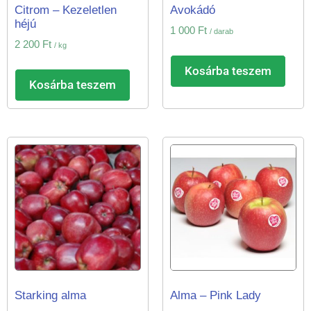
Citrom – Kezeletlen
Avokádó
héjú
1 000
Ft
/ darab
2 200
Ft
/ kg
Kosárba teszem
Kosárba teszem
Starking alma
Alma – Pink Lady