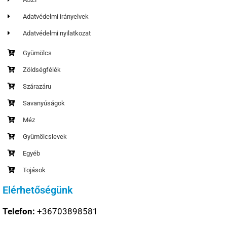
Adatvédelmi irányelvek
Adatvédelmi nyilatkozat
Gyümölcs
Zöldségfélék
Szárazáru
Savanyúságok
Méz
Gyümölcslevek
Egyéb
Tojások
Elérhetőségünk
Telefon:
+36703898581