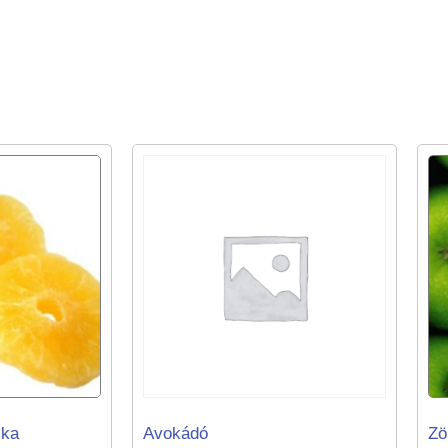
ika
Avokádó
Zö