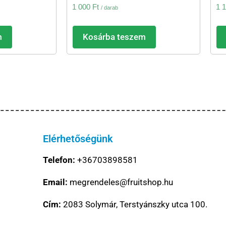
1 000
Ft
1 
/ darab
m
Kosárba teszem
Elérhetőségünk
Telefon:
+36703898581
Email:
megrendeles@fruitshop.hu
Cím:
2083 Solymár, Terstyánszky utca 100.