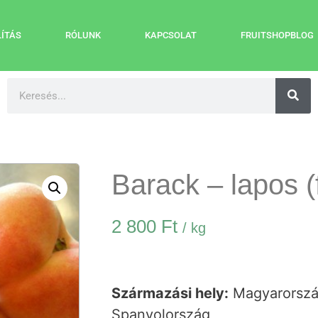
LÍTÁS
RÓLUNK
KAPCSOLAT
FRUITSHOPBLOG
Barack – lapos 
2 800
Ft
/ kg
Származási hely:
Magyarország
Spanyolország