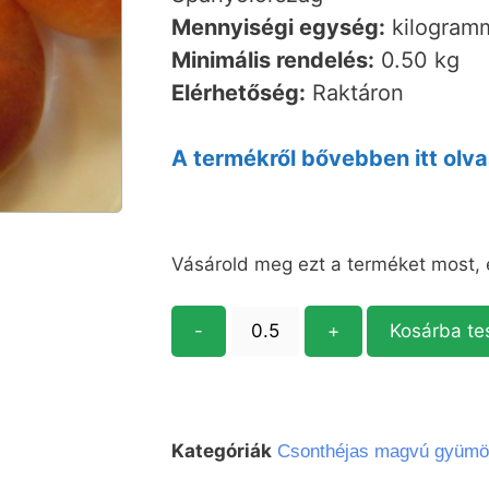
Mennyiségi egység:
kilogramm
Minimális rendelés:
0.50 kg
Elérhetőség:
Raktáron
A termékről bővebben itt olva
Vásárold meg ezt a terméket most,
-
+
Kosárba t
Kategóriák
Csonthéjas magvú gyümö