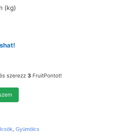
 (kg)
shat!
 és szerezz
3
FruitPontot!
eszem
,
lcsök
Gyümölcs