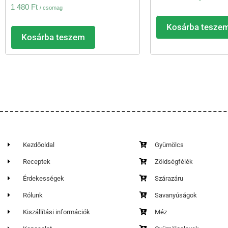
1 480
Ft
/ csomag
Kosárba tesze
Kosárba teszem
Kezdőoldal
Gyümölcs
Receptek
Zöldségfélék
Érdekességek
Szárazáru
Rólunk
Savanyúságok
Kiszállítási információk
Méz