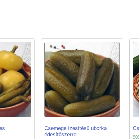
des
Csemege ízesítésű uborka
Cs
édesítőszerrel
90