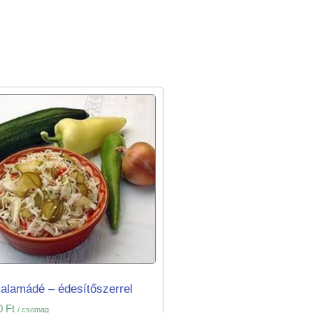
alamádé – édesítőszerrel
0
Ft
/ csomag