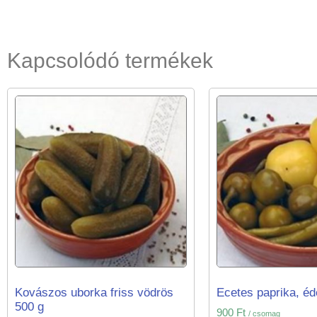
Kapcsolódó termékek
Kovászos uborka friss vödrös
Ecetes paprika, é
500 g
900
Ft
/ csomag