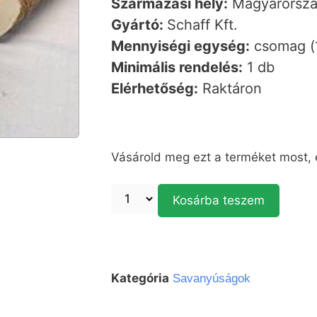
Származási hely:
Magyarorsz
Gyártó:
Schaff Kft.
Mennyiségi egység:
csomag (
Minimális rendelés:
1 db
Elérhetőség:
Raktáron
Vásárold meg ezt a terméket most,
Kosárba teszem
Kategória
Savanyúságok