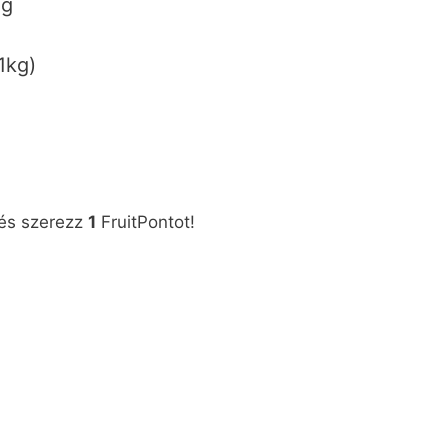
ág
1kg)
 és szerezz
1
FruitPontot!