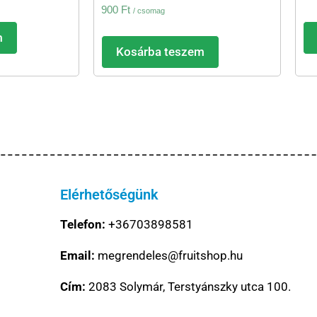
900
Ft
/ csomag
m
Kosárba teszem
Elérhetőségünk
Telefon:
+36703898581
Email:
megrendeles@fruitshop.hu
Cím:
2083 Solymár, Terstyánszky utca 100.