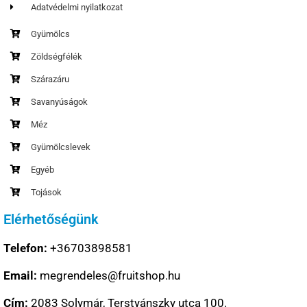
Adatvédelmi nyilatkozat
Gyümölcs
Zöldségfélék
Szárazáru
Savanyúságok
Méz
Gyümölcslevek
Egyéb
Tojások
Elérhetőségünk
Telefon:
+36703898581
Email:
megrendeles@fruitshop.hu
Cím:
2083 Solymár, Terstyánszky utca 100.