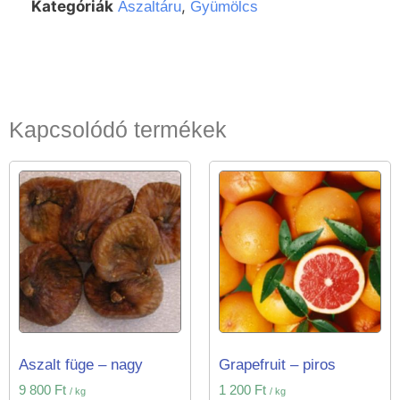
Kategóriák
,
Aszaltáru
Gyümölcs
Kapcsolódó termékek
Aszalt füge – nagy
Grapefruit – piros
9 800
Ft
1 200
Ft
/ kg
/ kg