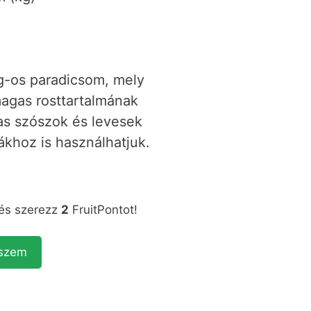
g-os paradicsom, mely
agas rosttartalmának
as szószok és levesek
ákhoz is használhatjuk.
 és szerezz
2
FruitPontot!
eszem