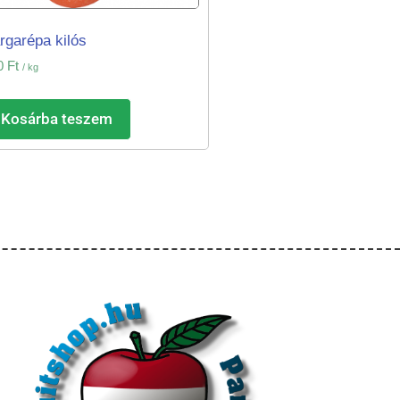
rgarépa kilós
0
Ft
/ kg
Kosárba teszem