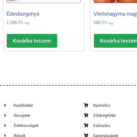
Édesburgonya
Vöröshagyma mag
1 280
Ft
580
Ft
/ kg
/ kg
Kosárba teszem
Kosárba tesze
Kezdőoldal
Gyümölcs
Receptek
Zöldségfélék
Érdekességek
Szárazáru
Rólunk
Savanyúságok