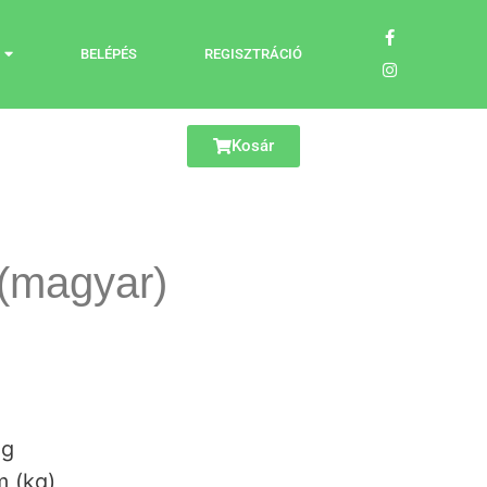
BELÉPÉS
REGISZTRÁCIÓ
Kosár
(magyar)
ág
 (kg)