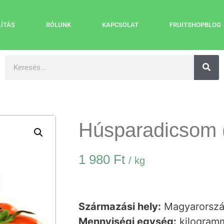
LÍTÁS
RÓLUNK
KAPCSOLAT
FRUITSHOPBLOG
Húsparadicsom 
1 980
Ft
/ kg
Származási hely:
Magyarorsz
Mennyiségi egység:
kilogramm