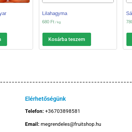
yar
Lilahagyma
Sá
680
Ft
78
/ kg
m
Kosárba teszem
Elérhetőségünk
Telefon:
+36703898581
Email:
megrendeles@fruitshop.hu