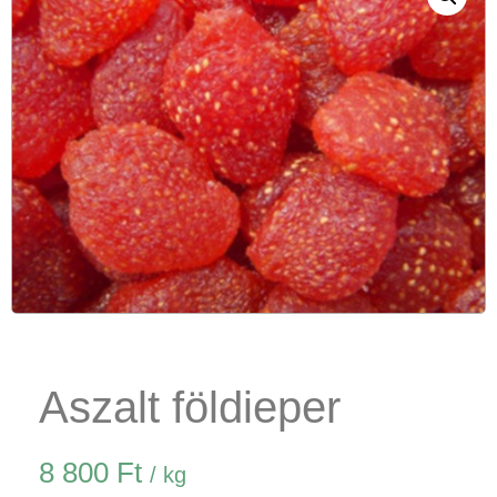
Aszalt földieper
8 800
Ft
/ kg