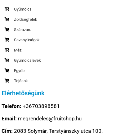
Gyümölcs
Zöldségfélék
Szárazáru
Savanyúságok
Méz
Gyümölcslevek
Egyéb
Tojások
Elérhetőségünk
Telefon:
+36703898581
Email:
megrendeles@fruitshop.hu
Cím:
2083 Solymár, Terstyánszky utca 100.