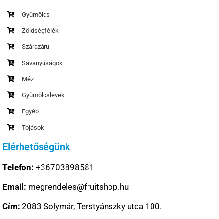
Gyümölcs
Zöldségfélék
Szárazáru
Savanyúságok
Méz
Gyümölcslevek
Egyéb
Tojások
Elérhetőségünk
Telefon:
+36703898581
Email:
megrendeles@fruitshop.hu
Cím:
2083 Solymár, Terstyánszky utca 100.