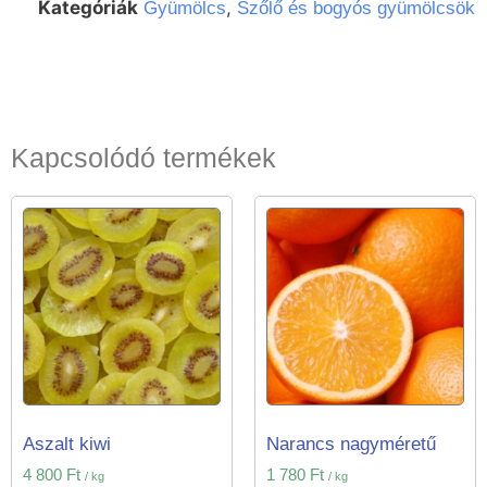
Kategóriák
,
Gyümölcs
Szőlő és bogyós gyümölcsök
Kapcsolódó termékek
Aszalt kiwi
Narancs nagyméretű
4 800
Ft
1 780
Ft
/ kg
/ kg