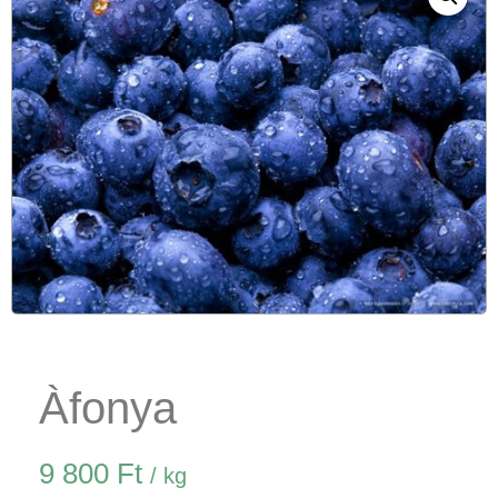
Àfonya
9 800
Ft
/ kg