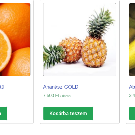
tű
Ananász GOLD
Ab
7 500
Ft
3 
/ darab
m
Kosárba teszem