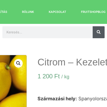
LÍTÁS
RÓLUNK
KAPCSOLAT
FRUITSHOPBLOG
Citrom – Kezelet
1 200
Ft
/ kg
Származási hely:
Spanyolorsz