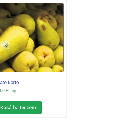
ate körte
400
Ft
/ kg
Kosárba teszem