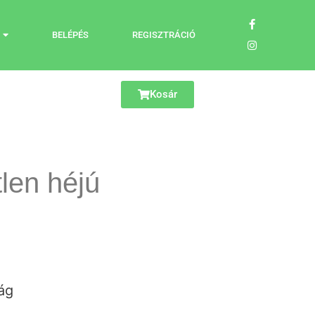
BELÉPÉS
REGISZTRÁCIÓ
Kosár
len héjú
ág