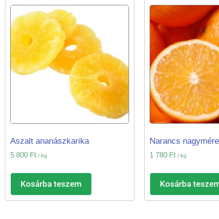
Aszalt ananászkarika
Narancs nagymére
5 800
Ft
1 780
Ft
/ kg
/ kg
Kosárba teszem
Kosárba tesze